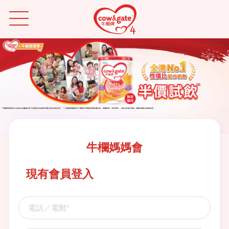
關於我們
A2 β-酪蛋白系列 半價試飲優惠
牛欄牌全線產品
牛欄媽媽會
現有會員登入
登入 / 登記